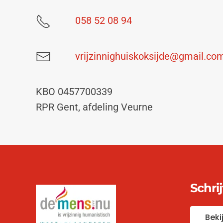
058 52 08 94
vrijzinnighuiskoksijde@gmail.co
KBO 0457700339
RPR Gent, afdeling Veurne
Schri
Beki