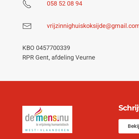
058 52 08 94
vrijzinnighuiskoksijde@gmail.co
KBO 0457700339
RPR Gent, afdeling Veurne
Schri
Beki